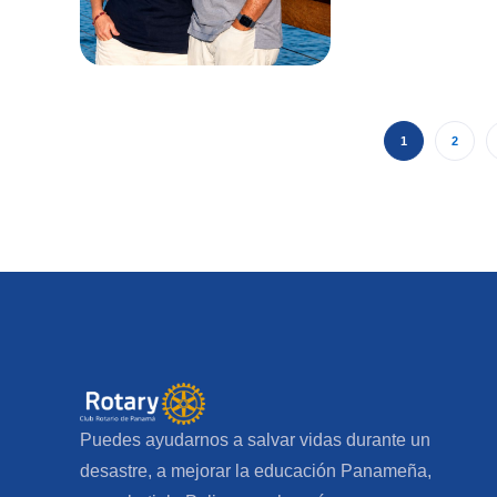
1
2
Puedes ayudarnos a salvar vidas durante un
desastre, a mejorar la educación Panameña,