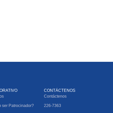
ORATIVO
CONTÁCTENOS
os
Contáctenos
ser Patrocinador?
226-7363