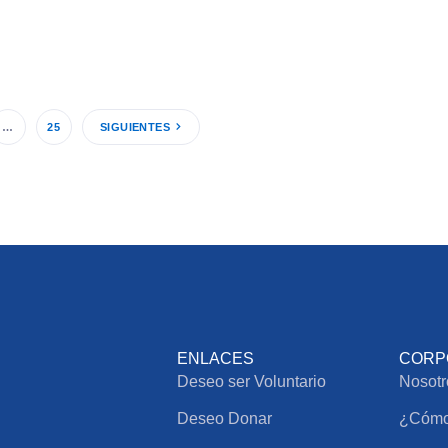
…
25
SIGUIENTES
ENLACES
CORP
Deseo ser Voluntario
Nosotr
Deseo Donar
¿Cómo 