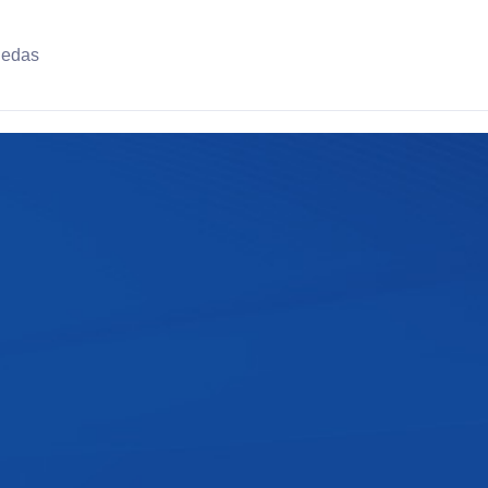
uedas