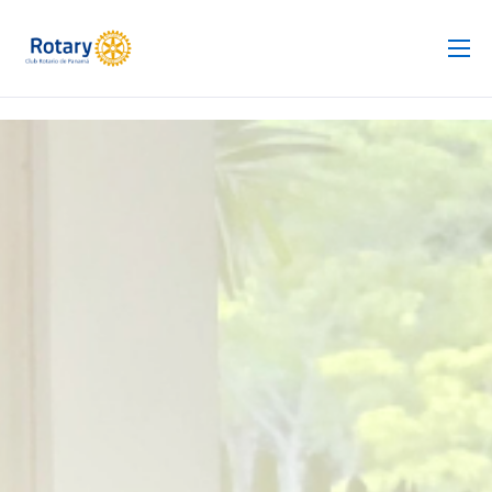
Club Rotario
Revista
Proyectos
Noticias
Contacto
Silla de Ruedas