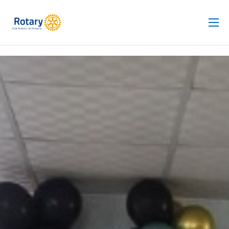
Club Rotario
Revista
Proyectos
Noticias
Contacto
Silla de Ruedas