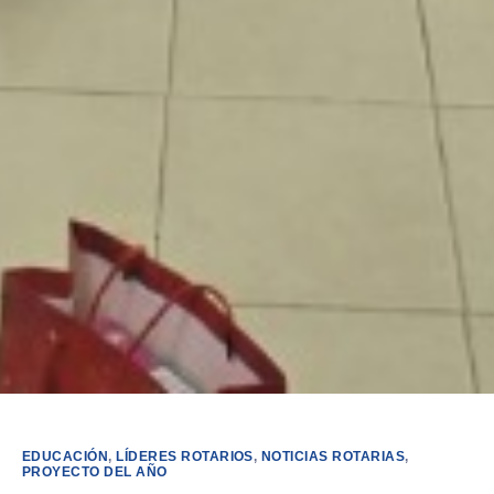
EDUCACIÓN
,
LÍDERES ROTARIOS
,
NOTICIAS ROTARIAS
,
PROYECTO DEL AÑO