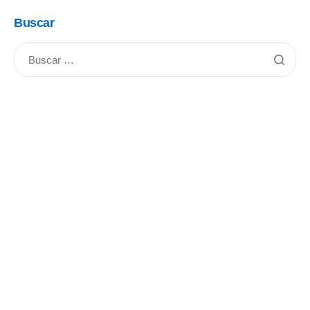
Buscar
Categorías
Aliados
(12)
Cápsula Rotaria
(7)
Compañerismo
(51)
Concursos
(7)
Conoce a tu CR
(10)
Educación
(59)
Educación Éxito Seguro
(18)
Eventos
(78)
Filtros de Agua
(1)