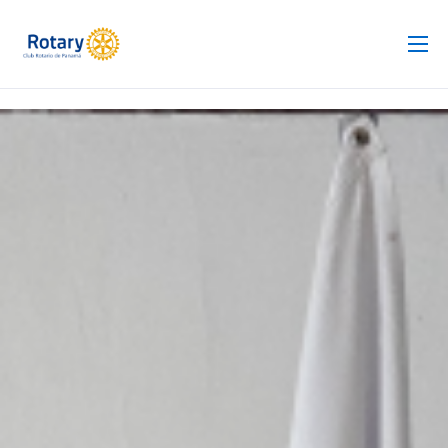
Club Rotario
Revista
Proyectos
Noticias
Contacto
Silla de Ruedas