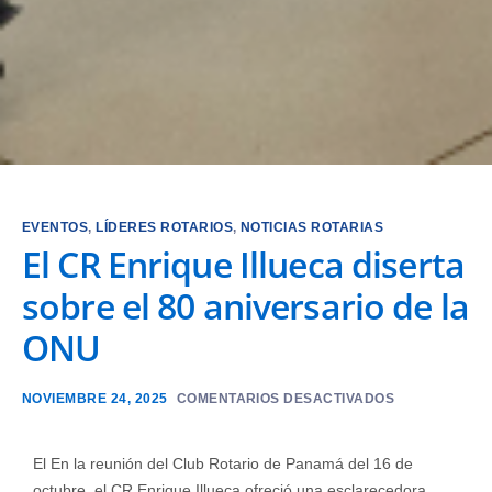
EVENTOS
,
LÍDERES ROTARIOS
,
NOTICIAS ROTARIAS
El CR Enrique Illueca diserta
sobre el 80 aniversario de la
ONU
NOVIEMBRE 24, 2025
COMENTARIOS DESACTIVADOS
El En la reunión del Club Rotario de Panamá del 16 de
octubre, el CR Enrique Illueca ofreció una esclarecedora