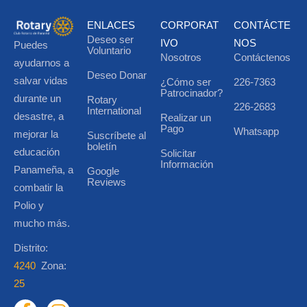
ENLACES
CORPORAT
CONTÁCTE
Deseo ser
IVO
NOS
Puedes
Voluntario
Nosotros
Contáctenos
ayudarnos a
Deseo Donar
salvar vidas
¿Cómo ser
226-7363
Patrocinador?
durante un
Rotary
226-2683
International
desastre, a
Realizar un
Pago
Whatsapp
mejorar la
Suscríbete al
boletín
educación
Solicitar
Información
Panameña, a
Google
Reviews
combatir la
Polio y
mucho más.
Distrito:
4240
Zona:
25