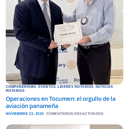
COMPAÑERISMO
,
EVENTOS
,
LÍDERES ROTARIOS
,
NOTICIAS
ROTARIAS
Operaciones en Tocumen: el orgullo de la
aviación panameña
NOVIEMBRE 23, 2025
COMENTARIOS DESACTIVADOS