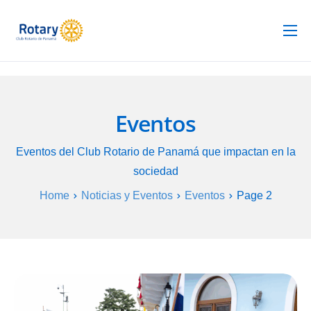
Club Rotario
Revista
Proyectos
Eventos
Noticias
Eventos del Club Rotario de Panamá que impactan en la
Contacto
sociedad
Home
Noticias y Eventos
Eventos
Page 2
Silla de Ruedas