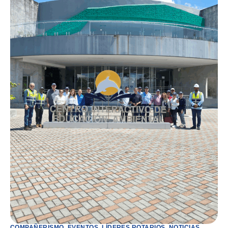
COMPAÑERISMO
,
EVENTOS
,
LÍDERES ROTARIOS
,
NOTICIAS