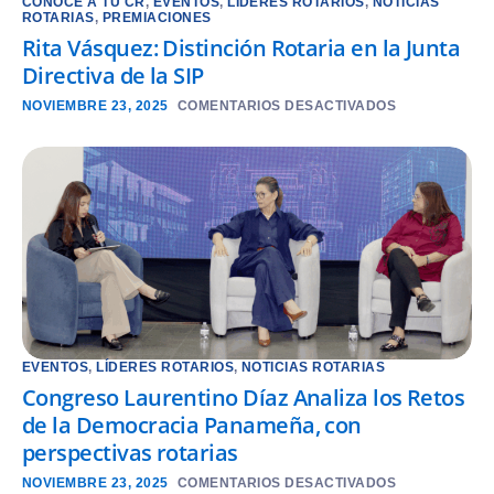
CONOCE A TU CR
,
EVENTOS
,
LÍDERES ROTARIOS
,
NOTICIAS
ROTARIAS
,
PREMIACIONES
Rita Vásquez: Distinción Rotaria en la Junta
Directiva de la SIP
NOVIEMBRE 23, 2025
COMENTARIOS DESACTIVADOS
EVENTOS
,
LÍDERES ROTARIOS
,
NOTICIAS ROTARIAS
Congreso Laurentino Díaz Analiza los Retos
de la Democracia Panameña, con
perspectivas rotarias
NOVIEMBRE 23, 2025
COMENTARIOS DESACTIVADOS