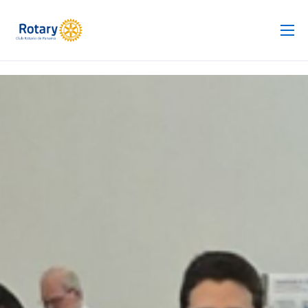
Club Rotario
Revista
Proyectos
Noticias
Contacto
Silla de Ruedas