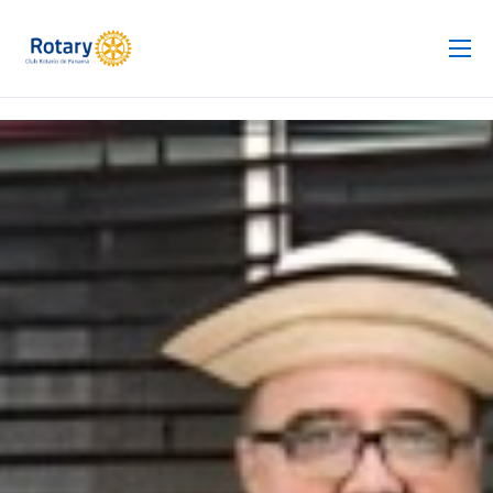
Club Rotario
Revista
Proyectos
Noticias
Contacto
Silla de Ruedas