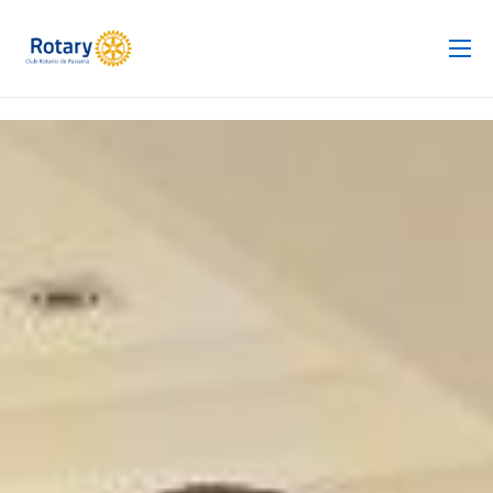
Club Rotario
Revista
Proyectos
Noticias
Contacto
Silla de Ruedas