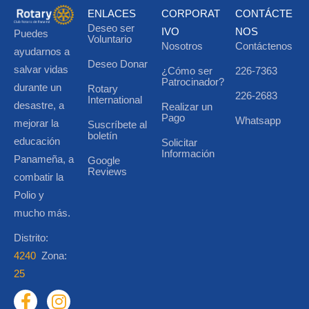
ENLACES
CORPORAT
CONTÁCTE
Deseo ser
IVO
NOS
Puedes
Voluntario
Nosotros
Contáctenos
ayudarnos a
Deseo Donar
salvar vidas
¿Cómo ser
226-7363
Patrocinador?
durante un
Rotary
226-2683
International
desastre, a
Realizar un
Pago
Whatsapp
mejorar la
Suscríbete al
boletín
educación
Solicitar
Información
Panameña, a
Google
Reviews
combatir la
Polio y
mucho más.
Distrito:
4240
Zona:
25