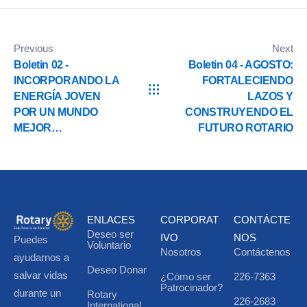
Previous
Next
Boletin 02 -
Boletin 04 - AGOSTO:
INCORPORANDO LA
FORTALECIENDO
ENERGÍA JOVEN
LAZOS Y
POR UN MUNDO
CONSTRUYENDO EL
MEJOR…
FUTURO ROTARIO
ENLACES
CORPORAT
CONTÁCTE
Deseo ser
IVO
NOS
Puedes
Voluntario
Nosotros
Contáctenos
ayudarnos a
Deseo Donar
salvar vidas
¿Cómo ser
226-7363
Patrocinador?
durante un
Rotary
226-2683
International