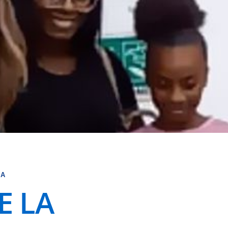
DA
E LA