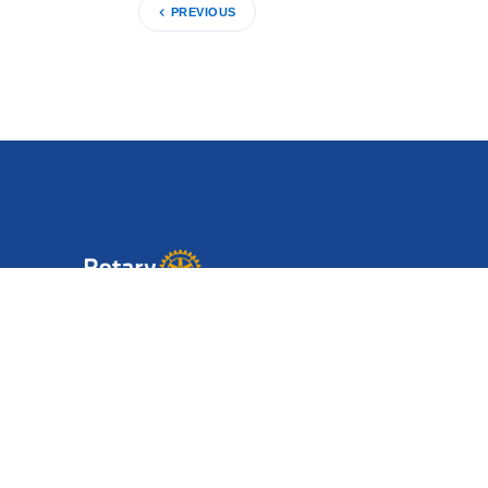
PREVIOUS
Puedes ayudarnos a salvar vidas durante un
desastre, a mejorar la educación Panameña,
a combatir la Polio y mucho más.
Distrito:
4240
Zona:
25