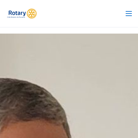
Club Rotario
Revista
Proyectos
Noticias
Contacto
Silla de Ruedas