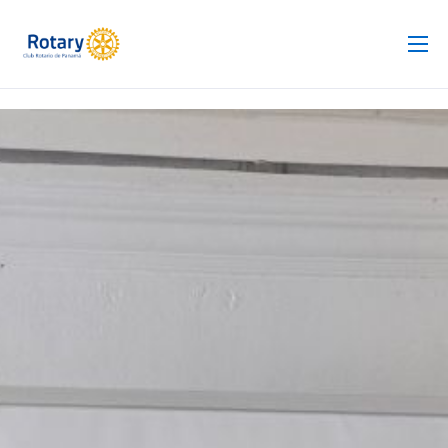
Club Rotario
Revista
Proyectos
Noticias
Contacto
Silla de Ruedas