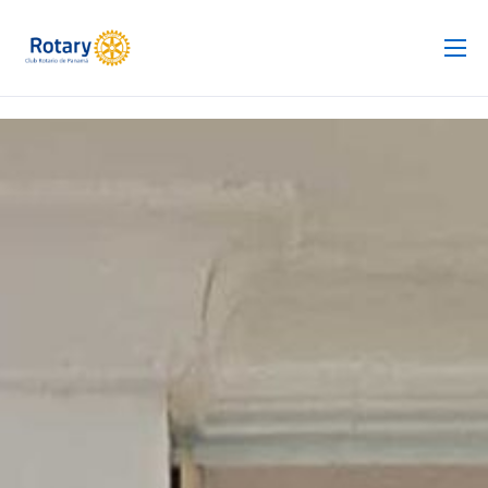
Club Rotario
Revista
Proyectos
Noticias
Contacto
Silla de Ruedas