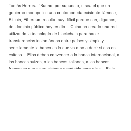
Tomás Herrera:
“Bueno, por supuesto, o sea el que un
gobierno monopolice una criptomoneda existente llámese,
Bitcoin, Ethereum resulta muy difícil porque son, digamos,
del dominio público hoy en día… China ha creado una red
utilizando la tecnología de blockchain para hacer
transferencias instantáneas entre países y simple y
sencillamente la banca es la que va o no a decir si eso es
exitoso… Ellos deben convencer a la banca internacional, a
los bancos suizos, a los bancos italianos, a los bancos
franceses que es un sistema aceptable para ellos… Es la
adopción lo que define, si ese monopolio va o no a ocurrir”.
CR Annibale dal Verme:
[Pregunta sobre preocupaciones y
riesgos con exchanges]
Tomás Herrera:
“La única manera segura 100% que no te
roben algo es desconectarlo. Crear lo que le llaman el air
gap… Para temas como criptomonedas, sí existe la
capacidad hoy en día de tener lo que se llama un wallet