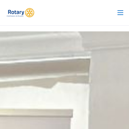
Club Rotario
Revista
Proyectos
Noticias
Contacto
Silla de Ruedas