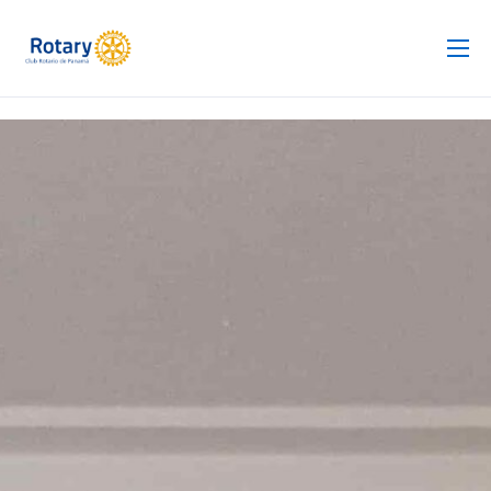
Club Rotario
Revista
Proyectos
Noticias
Contacto
Silla de Ruedas