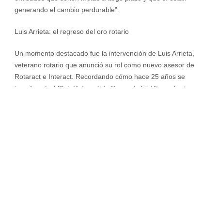
generando el cambio perdurable”.
Luis Arrieta: el regreso del oro rotario
Un momento destacado fue la intervención de Luis Arrieta,
veterano rotario que anunció su rol como nuevo asesor de
Rotaract e Interact. Recordando cómo hace 25 años se
transformó al Club Rotaract de Panamá del último al primer
lugar del distrito durante siete años consecutivos, prometió:
“Eso va a volver a ocurrir. Van a recibir accesibilidad de
fondos, pero fondos para ejecución, no para pizzas y
almuerzos. Vamos a ejecutar”.
Reflexiones finales: el valor de ser bueno
“El gran reto que tenemos es demostrar que vale la pena ser
bueno, que vale la pena integrarse a la sociedad y no
sentarse en una esquina a explicar por qué todo no
funciona, sino convertirse en parte de la solución”, concluyó