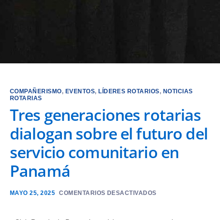
COMPAÑERISMO
,
EVENTOS
,
LÍDERES ROTARIOS
,
NOTICIAS
ROTARIAS
Tres generaciones rotarias
dialogan sobre el futuro del
servicio comunitario en
Panamá
MAYO 25, 2025
COMENTARIOS DESACTIVADOS