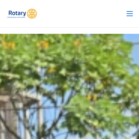
Club Rotario
Revista
Proyectos
Noticias
Contacto
Silla de Ruedas