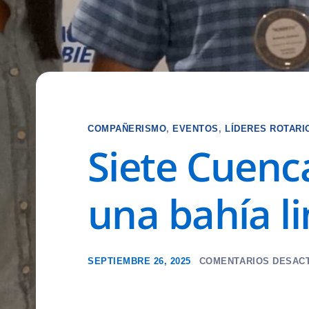
COMPAÑERISMO
,
EVENTOS
,
LÍDERES ROTARI
Siete Cuenca
una bahía l
SEPTIEMBRE 26, 2025
COMENTARIOS DESAC