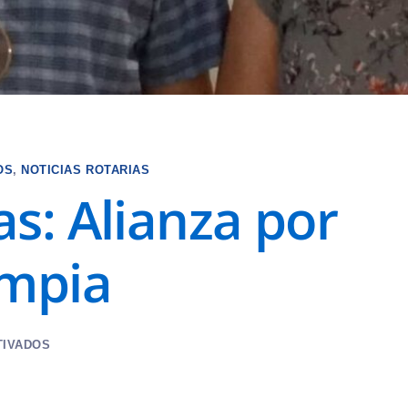
OS
,
NOTICIAS ROTARIAS
s: Alianza por
impia
TIVADOS