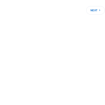
NEXT
ENLACES
CORP
Deseo ser Voluntario
Nosotr
Deseo Donar
¿Cómo 
Rotary International
Realiz
Suscríbete al boletín
Solicit
Google Reviews