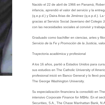
Nacido el 22 de abril de 1966 en Panamá, Rober
infancia, aprendió el valor del servicio y la en
(q.e.p.d.) y Daira Arias de Jiménez (q.e.p.d.). La
gracias al
Servicio Social Javeriano
del Colegio J
con las necesidades sociales al convivir y trab
Graduado como bachiller en ciencias, artes y filos
Servicio de la Fe
y
Promoción de la Justicia
, val
Trayectoria académica y profesional
A los 16 años, partió a Estados Unidos para cur
sus estudios en
The Catholic University of Ameri
profesional inició en
Banco General
y lo llevó po
The George Washington University
.
Su especialización financiera la consolidó en
The
intensivo
Corporate Finance for MBAs
. En el sec
Securities, S.A.
,
The Chase Manhattan Bank, N.A