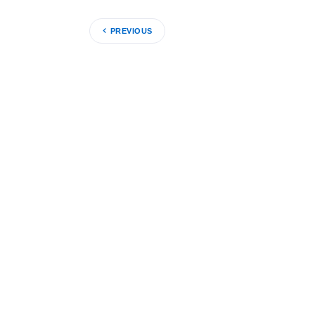
PREVIOUS
Puedes ayudarnos a salvar vidas durante un
desastre, a mejorar la educación Panameña,
a combatir la Polio y mucho más.
Distrito:
4240
Zona:
25