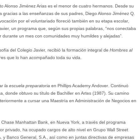
to Alonso Jiménez Arias es el menor de cuatro hermanos. Desde su
trega gracias a las enseñanzas de sus padres, Diego Alonso Jiménez Q.
 vocación por el voluntariado floreció también en su etapa escolar,
avier, un programa que, según sus propias palabras, “nos conectaba
ajar durante un mes con comunidades muy humildes y alejadas”.
ofía del Colegio Javier, recibió la formación integral de
Hombres al
ores que lo han acompañado toda su vida.
sar
la escuela preparatoria
en
Phillips Academy Andover
. Continuó
ca
, donde obtuvo su título de Bachiller en Artes (1987). Su camino
steriormente a cursar una Maestría en Administración de Negocios en
 Chase Manhattan Bank
, en Nueva York, a través del programa
tor privado, ha ocupado cargos de alto nivel en
Grupo Wall Street
.
y
Banco General, S.A.
, así como en juntas directivas de empresas