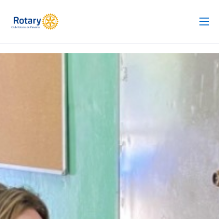
Club Rotario
Revista
Proyectos
Noticias
Contacto
Silla de Ruedas