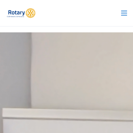
Club Rotario
Revista
Proyectos
Noticias
Contacto
Silla de Ruedas