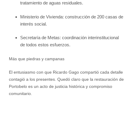
tratamiento de aguas residuales.
Ministerio de Vivienda: construcción de 200 casas de
interés social.
Secretaría de Metas: coordinación interinstitucional
de todos estos esfuerzos.
Más que piedras y campanas
El entusiasmo con que Ricardo Gago compartió cada detalle
contagió a los presentes. Quedó claro que la restauración de
Portobelo es un acto de justicia histórica y compromiso
comunitario.
Portobelo no es solo un destino turístico ni un vestigio
colonial; es un símbolo vivo de fe, cultura y resistencia.
Gracias al esfuerzo conjunto de instituciones, especialistas y
voluntades rotarias, su iglesia, capilla y entorno pronto