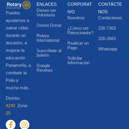
ENLACES
CORPORAT
CONTÁCTE
Deseo ser
IVO
NOS
Puedes
Voluntario
Nosotros
Contáctenos
ayudarnos a
Deseo Donar
salvar vidas
¿Cómo ser
226-7363
Patrocinador?
durante un
Rotary
226-2683
International
desastre, a
Realizar un
Pago
Whatsapp
mejorar la
Suscríbete al
boletín
educación
Solicitar
Información
Panameña, a
Google
Reviews
combatir la
Polio y
mucho más.
Distrito:
4240
Zona:
25