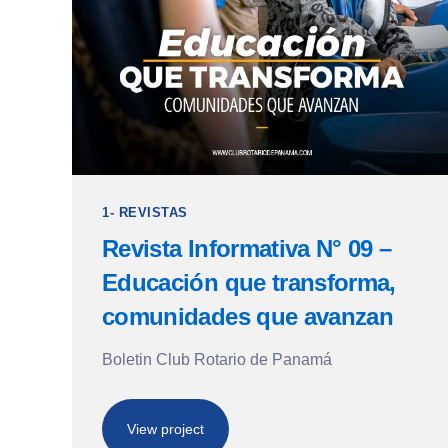
1- REVISTAS
Revista Informativa N° 09 –
Educación que transforma,
comunidades que avanzan
Boletin Club Rotario de Panamá
View project