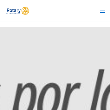
Club Rotario
Revista
Proyectos
Noticias
Contacto
Silla de Ruedas