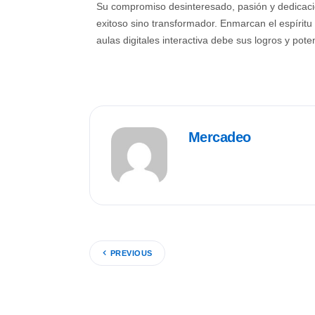
Su compromiso desinteresado, pasión y dedicació
exitoso sino transformador. En
marcan
el espíritu
aula
s
digital
es
interactiva debe sus logros y poten
Mercadeo
PREVIOUS