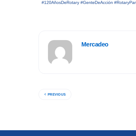
#120AñosDeRotary
#GenteDeAcción
#RotaryPa
Mercadeo
PREVIOUS