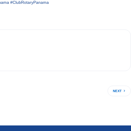
nama
#ClubRotaryPanama
NEXT