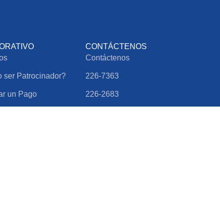
ORATIVO
CONTÁCTENOS
os
Contáctenos
ser Patrocinador?
226-7363
ar un Pago
226-2683
ar Información
Whatsapp
Términos y condiciones
Políticas de privacidad