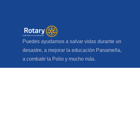
Puedes ayudarnos a salvar vidas durante un
desastre, a mejorar la educación Panameña,
a combatir la Polio y mucho más.
Distrito:
4240
Zona:
25
Club Rotario de Panamá © todos los derechos reser