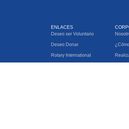
ENLACES
CORP
Deseo ser Voluntario
Nosotr
Deseo Donar
¿Cómo 
Rotary International
Realiz
Suscríbete al boletín
Solicit
Google Reviews
vados | creado por
CTIC