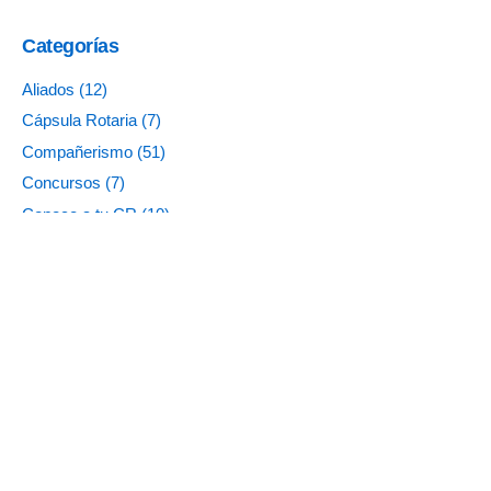
Categorías
Aliados
(12)
Cápsula Rotaria
(7)
Compañerismo
(51)
Concursos
(7)
Conoce a tu CR
(10)
Educación
(59)
Educación Éxito Seguro
(18)
Eventos
(78)
Filtros de Agua
(1)
Líder en mí
(16)
Líderes Rotarios
(181)
Medallas Rotarias
(4)
Noticias Rotarias
(203)