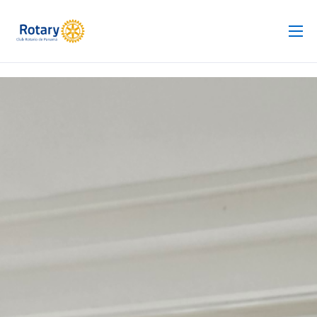
Club Rotario
Revista
Proyectos
Noticias
Contacto
Silla de Ruedas