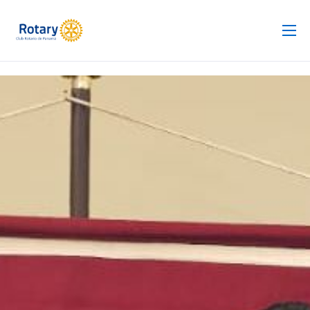
Club Rotario
Revista
Proyectos
Noticias
Contacto
Silla de Ruedas