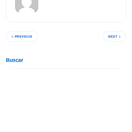
PREVIOUS
NEXT
Buscar
Categorías
Aliados
(12)
Cápsula Rotaria
(7)
Compañerismo
(51)