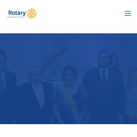
Club Rotario
Revista
Proyectos
Noticias
Contacto
Silla de Ruedas