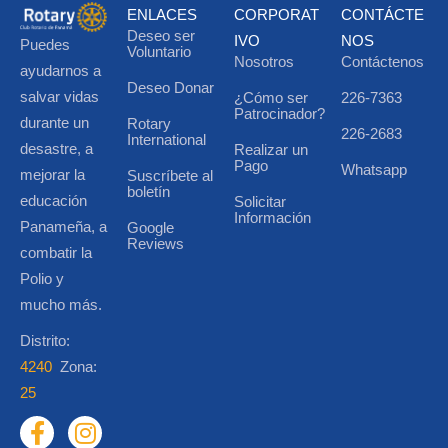
ENLACES
CORPORAT
CONTÁCTE
Deseo ser
IVO
NOS
Puedes
Voluntario
Nosotros
Contáctenos
ayudarnos a
Deseo Donar
salvar vidas
¿Cómo ser
226-7363
Patrocinador?
durante un
Rotary
226-2683
International
desastre, a
Realizar un
Pago
Whatsapp
mejorar la
Suscríbete al
boletín
educación
Solicitar
Información
Panameña, a
Google
Reviews
combatir la
Polio y
mucho más.
Distrito:
4240
Zona:
25