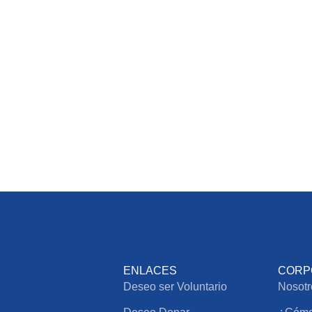
ENLACES
CORP
Deseo ser Voluntario
Nosotr